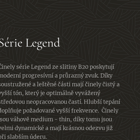
Série Legend
Činely série Legend ze slitiny B20 poskytují
moderní progresívní a průrazný zvuk. Díky
soustružené a leštěné části mají činely čistý a
vyšší tón, který je optimálně vyvážený
středovou neopracovanou častí. Hlubší tepání
doplňuje požadované vyšší frekvence. Činely
jsou váhově medium - thin, díky tomu jsou
velmi dynamické a mají krásnou odezvu již
při slabším úderu.