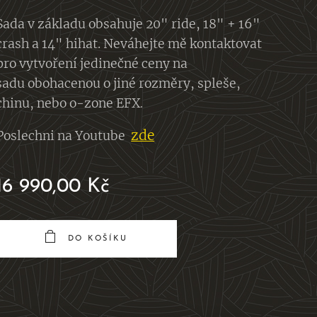
Sada v základu obsahuje 20" ride, 18" + 16"
crash a 14" hihat. Neváhejte mě kontaktovat
pro vytvoření jedinečné ceny na
sadu obohacenou o jiné rozměry, spleše,
chinu, nebo o-zone EFX
.
zde
Poslechni na Youtube
16 990,00
Kč
DO KOŠÍKU