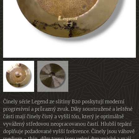
Činely série Legend ze slitiny B20 poskytují moderní
progresívní a průrazný zvuk. Díky soustružené a leštěné
části mají činely čistý a vyšší tón, který je optimálně
vyvážený středovou neopracovanou častí. Hlubší tepání
doplňuje požadované vyšší frekvence. Činely jsou váhově
medium - thin, díky tomu jsou velmi dynamické a mají