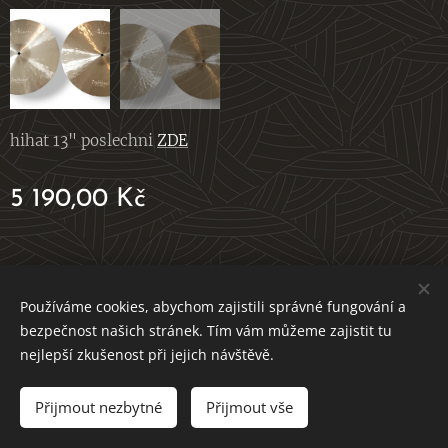
hihat 13" poslechni
ZDE
5 190,00
Kč
© 2023 Všechna práva vyhrazena
Používáme cookies, abychom zajistili správné fungování a
bezpečnost našich stránek. Tím vám můžeme zajistit tu
Cookies
nejlepší zkušenost při jejich návštěvě.
Přijmout nezbytné
Přijmout vše
DO KOŠÍKU